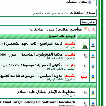
منتدى الملحقات
منتدى الملحقات
المنتدى مخصص لملحقات التصميم
مواضيع المنتدى
: منتدى الملحقات
الموضوع
/
كاتب الموضوع
مثبــت:
قائمة المواضيع ( ذات الجهد الشخصي )
‏
(
designs
مثبــت:
مكتبة الفوتوشوب المتجددة ... صور ، psd ، فكتور ، Style ، Gradient ، إطارات ، ..
الميامين (يا فاطمة الزهراء)
مثبــت:
مكتبتي الحسينية : موسوعة متجددة من صو
الميامين (يا فاطمة الزهراء)
مثبــت:
مدونة الميامين ::: موسوعة شاملة لجميع
الميامين (يا فاطمة الزهراء)
مخطوطات الإمام الصادق عليه السلام
كبش الكتيبه
r Final Target looking for Software Downloads!
Thomasabusy