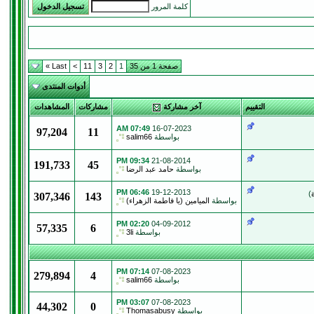
كلمة المرور
صفحة 1 من 35
1
2
3
11
>
Last »
أدوات المنتدى
التقييم
آخر مشاركة
مشاركات
المشاهدات
07:49 AM
16-07-2023
97,204
11
بواسطة
salim66
09:34 PM
21-08-2014
191,733
45
بواسطة
حامد عبد الرضا
06:46 PM
19-12-2013
)
307,346
143
بواسطة
الميامين (يا فاطمة الزهراء)
02:20 PM
04-09-2012
57,335
6
بواسطة
3li
07:14 PM
07-08-2023
279,894
4
بواسطة
salim66
03:07 PM
07-08-2023
44,302
0
بواسطة
Thomasabusy