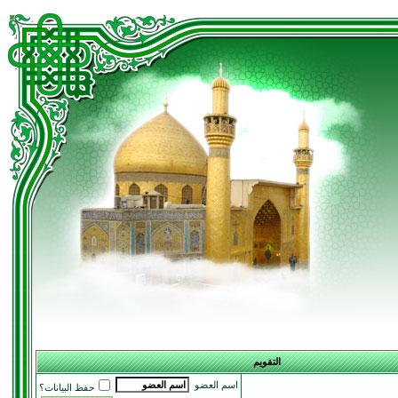
التقويم
اسم العضو
حفظ البيانات؟