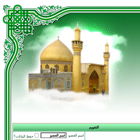
التقويم
اسم العضو
حفظ البيانات؟