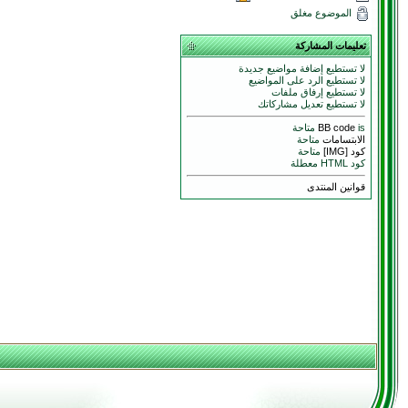
الموضوع مغلق
تعليمات المشاركة
لا تستطيع إضافة مواضيع جديدة
لا تستطيع الرد على المواضيع
لا تستطيع إرفاق ملفات
لا تستطيع تعديل مشاركاتك
is متاحة
BB code
الابتسامات
متاحة
كود [IMG]
متاحة
كود HTML معطلة
قوانين المنتدى