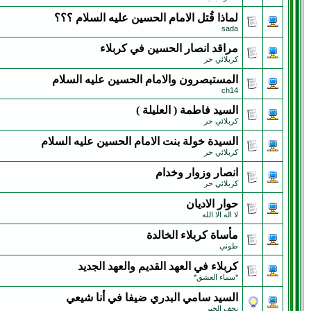
لماذا قُتل الامام الحسين عليه السلام ؟؟؟
sada
مراقد انصار الحسين في كربلاء
كربلائي حر
المستبصرون والامام الحسين عليه السلام
ch14
السيد فاطمة ( العليلة )
كربلائي حر
السيدة خولة بنت الامام الحسين عليه السلام
كربلائي حر
انصار وزوار وخدام
كربلائي حر
حوار الاديان
لا اله الا الله
مأساة كربلاء الخالدة
طوني
كربلاء في العهد القديم والعهد الجديد
*سماء العشق*
السيد سامي البدري ضيفا في أنا شيعي
نجف الخير