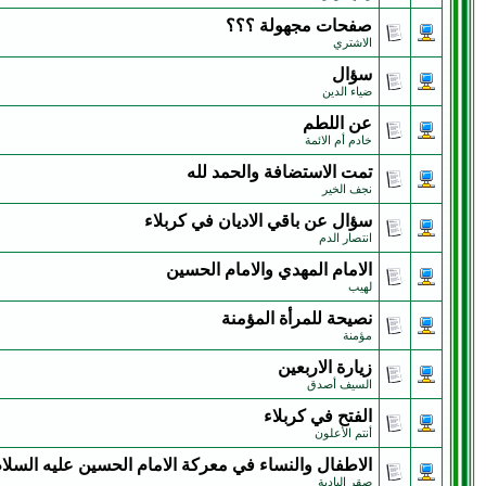
صفحات مجهولة ؟؟؟
الاشتري
سؤال
ضياء الدين
عن اللطم
خادم أم الائمة
تمت الاستضافة والحمد لله
نجف الخير
سؤال عن باقي الاديان في كربلاء
انتصار الدم
الامام المهدي والامام الحسين
لهيب
نصيحة للمرأة المؤمنة
مؤمنة
زيارة الاربعين
السيف أصدق
الفتح في كربلاء
أنتم الأعلون
الاطفال والنساء في معركة الامام الحسين عليه السلا
صقر البادية