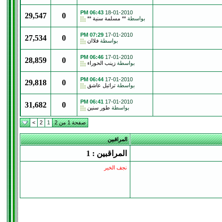
06:43 PM
18-01-2010
29,547
0
بواسطة
** مسلمة سنية **
07:29 PM
17-01-2010
27,534
0
بواسطة
فلاان
06:46 PM
17-01-2010
28,859
0
بواسطة
زينب الحوراء
06:44 PM
17-01-2010
29,818
0
بواسطة
تراتيل عاشق
06:41 PM
17-01-2010
31,682
0
بواسطة
طور سنين
صفحة 1 من 2
1
2
>
المراقبين
المراقبين : 1
نجف الخير