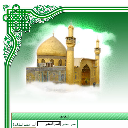
التقويم
اسم العضو
حفظ البيانات؟