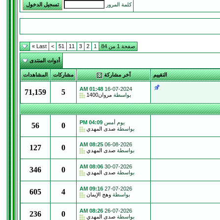
كلمة المرور
صفحة 1 من 84
1
2
3
11
51
>
Last »
أدوات المنتدى
التقييم
آخر مشاركة
مشاركات
المشاهدات
01:48 AM
16-07-2024
71,159
5
بواسطة
مروان1400
يوم أمس
04:09 PM
56
0
بواسطة
صدى المهدي
08:25 AM
06-08-2026
127
0
بواسطة
صدى المهدي
08:06 AM
30-07-2026
346
0
بواسطة
صدى المهدي
09:16 AM
27-07-2026
605
4
بواسطة
وهج الإيمان
08:26 AM
26-07-2026
236
0
بواسطة
صدى المهدي