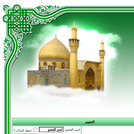
التقويم
اسم العضو
حفظ البيانات؟