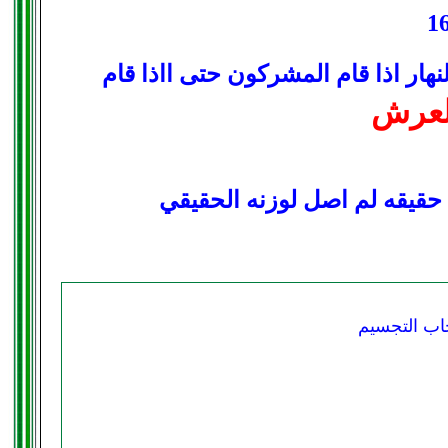
هار اذا قام المشركون حتى ااذا قام
لعرش
ب التجسيم