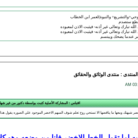
وحي+والتشريع+ والنبوة)لعمر ابن الخطاب
قطع ستصدم
الله تبارك وتعالى غير أذنه- فيثبت الاذن لمعبوده
الله تبارك وتعالى غير أذنه- فيثبت الاذن لمعبوده
لمنتدى :
منتدى الوثائق والحقائق
اقتباس : المشاركة الأصلية كتبت بواسطة دكتور من غير شها
ضر شبهتك ومعها ما يناقضها الا تستحي روح تعلم شوف السهم الاخضر الموجود علي الصوره يقول هذا ا
به اما تقول الخط الاخضر فانا من وضعه وهو ك