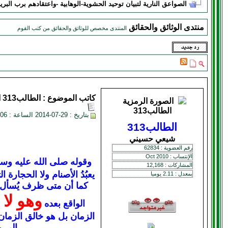
الصواعق النارية لتبيان توحيد الحشوية-الوهابية -واعتقادهم برب البري
منتدى الوثائق والحقائق
المنتدى مخصص للوثائق والحقائق من كتب القوم
كاتب الموضوع :
الطالب313
ا
بتاريخ : 29-07-2014 الساعة : 06:06 PM
الطالب313
شيعي حسيني
رقم العضوية : 62834
الإنتساب : Oct 2010
وقوله صلى الله عليه وسل
المشاركات : 12,168
يعبُدُ الأصنام ولا الحجا
بمعدل : 2.11 يوميا
كما أن متى ظرف يُسأل به
وهو لا 
الواقع بعده
الزمان بل هو خالق الزمان 
إلى م