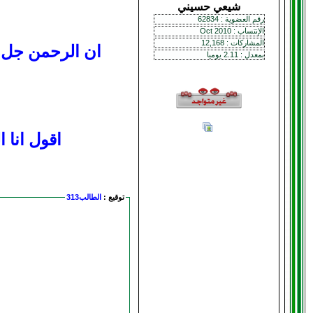
شيعي حسيني
رقم العضوية : 62834
الإنتساب : Oct 2010
المشاركات : 12,168
ان الرحمن جل 
بمعدل : 2.11 يوميا
اقول انا الطالب313 ممكن تزودونا بوزن ربكم الام
توقيع :
الطالب313