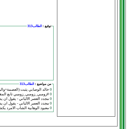
توقيع :
الطالب313
من مواضيع :
الطالب313
0
خالد الوصابي يثبت (العصمة+وال
0
#زومبي_زومبي_زومبي تابع الم
0
مجدد العصر الالباني - يقول ان يد 
0
مجدد العصر الالباني - يقول ان يد 
0
معبود الوهابية الشاب الامرد يكشر عندما يضحك ويبتسم