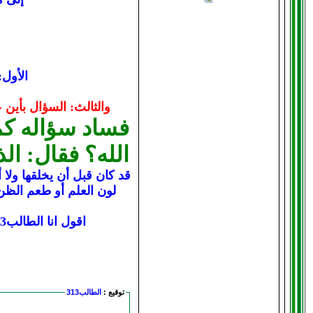
الأول:
والثالث: السؤال بأين
فساد سؤاله كم
الله؟ فقال: الذ
قد كان قبل أن يخلقها ولا 
لون العلم أو طعم الظن
اقول انا الطالب313 عند الكثير من الادله ولكن اقتصرت على هذه لكي لانطيل المهم لاتسألوا ياحشويه هذا السؤال مره اخرى
توقيع :
الطالب313