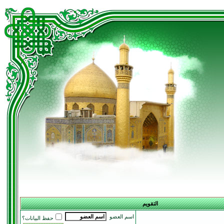
التقويم
اسم العضو
حفظ البيانات؟