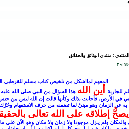
ة
لمنتدى :
منتدى الوثائق والحقائق
المفهم لمااشكل من تلخيص كتاب مسلم للقرطبي-الجز
أين الله
م للجارية
هذا السؤال من النبي صلى الله عليه و
رة التي في الأرض، فأجابت بذلك وكأنها قالت إن الله ليس من ج
 عن الزمان وهو مبنيٌ لما تضمنه من حرف الاستفهام وحُرّك لالتق
يصحُّ إطلاقه على الله تعالى بالحقيق
والمكان ولم يـزل موجودا ولا زمان ولا مكان وهو الآن على ما ع
خصص ولكان فيه إما متحركا وإما ساكنا وهما أمران حادثان و