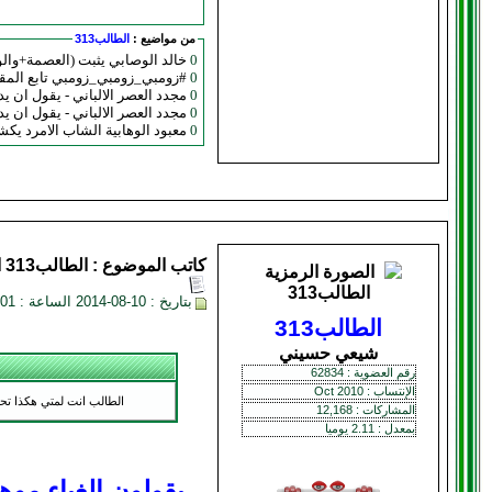
من مواضيع :
الطالب313
0
خالد الوصابي يثبت (العصمة+وال
0
#زومبي_زومبي_زومبي تابع الم
0
مجدد العصر الالباني - يقول ان يد 
0
مجدد العصر الالباني - يقول ان يد 
0
معبود الوهابية الشاب الامرد يكشر عندما يضحك ويبتسم
كاتب الموضوع :
الطالب313
ا
بتاريخ : 10-08-2014 الساعة : 03:01 AM
الطالب313
شيعي حسيني
رقم العضوية : 62834
الإنتساب : Oct 2010
الطالب انت لمتي هكذا تح
المشاركات : 12,168
بمعدل : 2.11 يوميا
يقولون الغباء موه