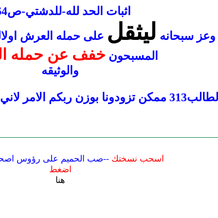
اثبات الحد لله-للدشتي-ص164
ليثقل
وعز سبحانه
على حمله العرش اولالن
خفف عن حمله ا
المسبحون
والوثيقه
ر لاني حقيقه لم اصل لوزنه الحقيقي
اسحب نسختك
--صب الحميم على رؤوس اصحا
اضغط
هنا