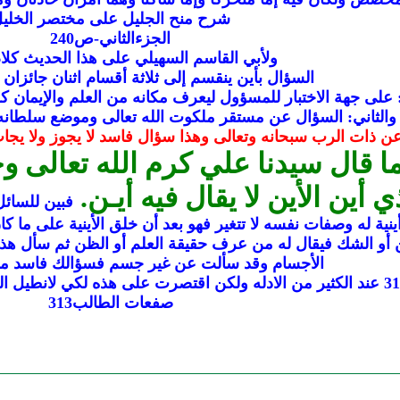
شرح منح الجليل على مختصر الخلي
الجزءالثاني-ص240
ولأبي القاسم السهيلي على هذا الحديث كلا
السؤال بأين ينقسم إلى ثلاثة أقسام اثنان جائزان 
 على جهة الاختبار للمسؤول ليعرف مكانه من العلم والإيمان كس
والثاني: السؤال عن مستقر ملكوت الله تعالى وموضع سلطانه
 عن ذات الرب سبحانه وتعالى وهذا سؤال فاسد لا يجوز ولا يجا
ا قال سيدنا علي كرم الله تعالى 
ي أين الأين لا يقال فيه أيـن.
فبين للسائل
أينية له وصفات نفسه لا تتغير فهو بعد أن خلق الأينية على ما 
 أو الشك فيقال له من عرف حقيقة العلم أو الظن ثم سأل هذ
الأجسام وقد سألت عن غير جسم فسؤالك فاسد محا
صفعات الطالب313