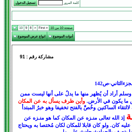
كلمة المرور
صفحة 10 من 10
« First
<
8
9
10
أدوات الموضوع
انواع عرض الموضوع
مشاركة رقم :
91
ءالثاني-ص142
سلم أراد أن يُظهر منها ما يدلُ على أنها ليست ممن
نس ما يكون في الأرض.
وأين ظرف يسأل به عن المكان
اء الساكنين وخُصَّ بالفتح تخفيفا وهو خبرُ المبتدأ
ة
إذ الله تعالى منـزه عن المكان كما هو منـزه عن
ليه كان. ولو كان قابلا للمكان لكان مُختصا به ويحتاج
ما يتصف بالحوادث حادث على ما