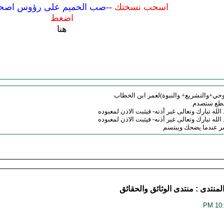
اسحب نسختك
--صب الحميم على رؤوس اصحا
اضغط
هنا
وحي+والتشريع+ والنبوة)لعمر ابن الخطاب
قطع ستصدم
الله تبارك وتعالى غير أذنه- فيثبت الاذن لمعبوده
الله تبارك وتعالى غير أذنه- فيثبت الاذن لمعبوده
لمنتدى :
منتدى الوثائق والحقائق