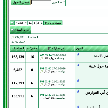
كلمة المرور
صفحة 1 من 34
1
2
3
11
>
Last »
أدوات المنتدى
المشاهدات: 292,838
27-02-2017
التقييم
آخر مشاركة
مشاركات
المشاهدات
ير
‏
05:14 AM
29-06-2026
)
2
1
(
165,139
16
بواسطة
مروان1400
ية حول غيبة
01:00 PM
17-02-2026
6,482
0
بواسطة
وهج الإيمان
01:44 PM
21-11-2025
117,393
6
بواسطة
وهج الإيمان
ن أبي الفوارس
02:32 PM
19-11-2025
133,971
6
بواسطة
وهج الإيمان
 ابن أبي الفوارس