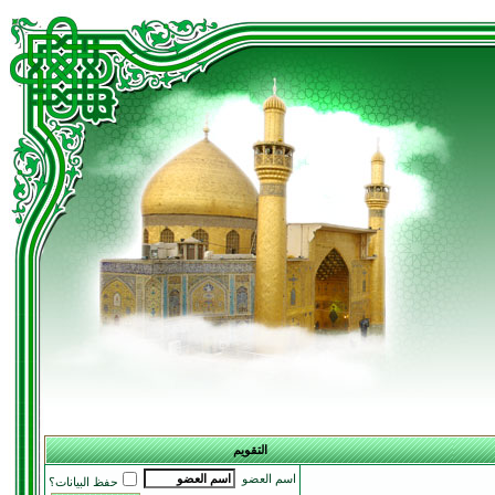
التقويم
اسم العضو
حفظ البيانات؟