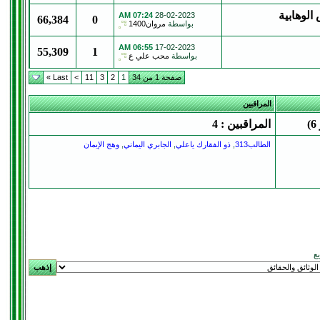
الوهابية
07:24 AM
28-02-2023
66,384
0
بواسطة
مروان1400
06:55 AM
17-02-2023
55,309
1
بواسطة
محب علي ع
صفحة 1 من 34
1
2
3
11
>
Last »
المراقبين
المراقبين : 4
الطالب313
,
ذو الفقارك ياعلي
,
الجابري اليماني
,
وهج الإيمان
يع