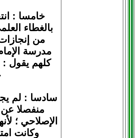
خامسا : انت
بالغطاء العلم
من إنجازات 
مدرسة الإمام 
كلهم يقول : 
ع
سادسا : لم يجع
منفصلا عن ح
الإصلاحي ؛ لأن
وكانت امتد