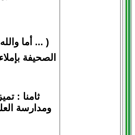
( ... أما والل
الصحيفة بإملا
ثامنا : تم
ومدارسة العلم 