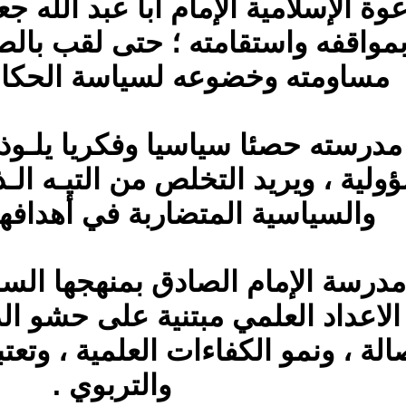
وة الإسلامية الإمام أبا عبد الله ج
مواقفه واستقامته ؛ حتى لقب بالص
مساومته وخضوعه لسياسة الحكام 
رسته حصئا سياسيا وفكريا يلـوذ ب
لية ، ويريد التخلص من التيـه الـذ
والسياسية المتضاربة في أهدافها
 مدرسة الإمام الصادق بمنهجها الس
لاعداد العلمي مبتنية على حشو الذ
الة ، ونمو الكفاءات العلمية ، وتع
والتربوي .