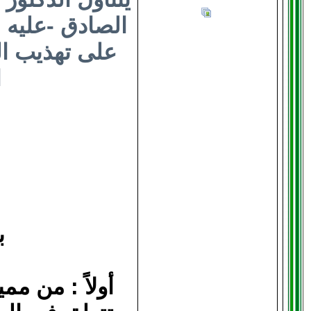
الصادق -عليه ا
على تهذيب ال
ا
ب
أولاً : من م