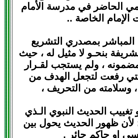
علمي الحاضر في مدرسة الأمام
لإمام الخاصة ..
ط المباشر بمصدري التشريع
لشريفة بنحـو لا مثيل له ، حيث
ضمونه ، ولم يستجب لقـرار
التي رفعت لتجعل الهدف من
 وسلامته من التحريف ،
 تغييب الحديث النبوي الـذي
 ؛ لأن ظهور الحديث يحول بين
سي او حاكم جائر .