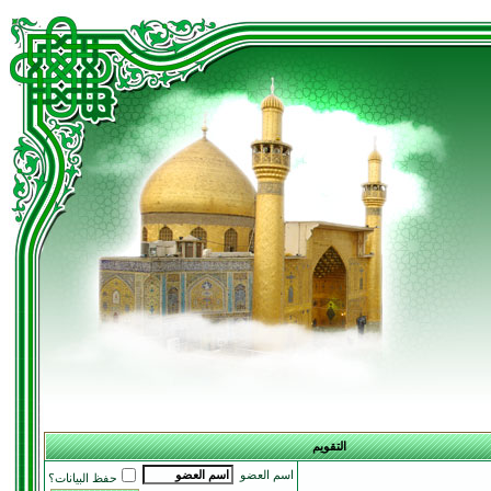
التقويم
اسم العضو
حفظ البيانات؟