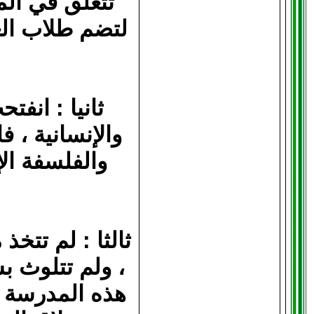
تتعلق في الم
لتضم طلاب الع
ثانيا : انف
والإنسانية ، ف
والفلسفة الإ
ثالثا : لم تتخذ
، ولم تتلوث ب
هذه المدرسة ه