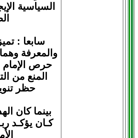
السياسية الإي
الص
سابعا : تمي
والمعرفة وهما :
حرص الإمام ع
المنع من ال
حظر تنوي
بينما كان اله
كـان يؤكـد رب
الأم