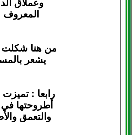
وعملاق الدع
المعروف ب
من هنا شكلت مد
يشعر بالمسؤو
رابعا : تميزت
أطروحتها في ا
والتعمق والأص