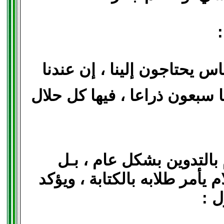
لناس يحتاجون إلينا ، إن عندنا
سبعون ذراعا ، فيها كل حلال
 بالتدوين بشكل عام ، بـل
 يأمر طلابه بالكتابة ، ويؤكد
ل :