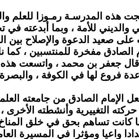
جت هذه المدرسـة رمـوزا للعلم وا
ي والديني للأمة ، وبما أبدعته في ت
على صعيد الدعوة والإصلاح بين ال
الصادق مفخرة للمنتسبين ، كما ناهز
قال جعفر بن محمد ، واتسعت هذه 
دة فروع لها في الكوفة ، والبصرة 
ل الإمام الصادق من جامعته العلمي
ركته التغييرية وأنشطته الأخرى ،
ها كانت تساهم بحق في خلق المناخ 
ادا واعيا ومؤثرا في المسيرة العامة